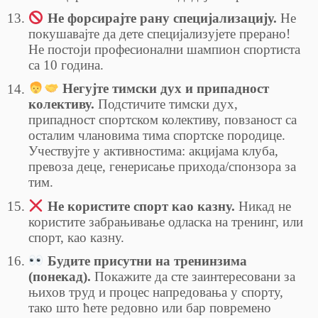
Не форсирајте рану специјализацију.
Не
покушавајте да дете специјализујете прерано!
Не постоји професионални шампион спортиста
са 10 година.
Негујте тимски дух и припадност
колективу.
Подстичите тимски дух,
припадност спортском колективу, повзаност са
осталим члановима тима спортске породице.
Учествујте у активностима: акцијама клуба,
превоза деце, генерисање прихода/спонзора за
тим.
Не користите спорт као казну.
Никад не
користите забрањивање одласка на тренинг, или
спорт, као казну.
Будите присутни на тренинзима
(понекад).
Покажите да сте заинтересовани за
њихов труд и процес напредовања у спорту,
тако што ћете редовно или бар повремено