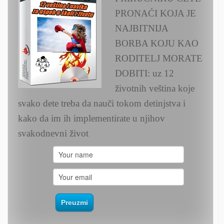
PRONAĆI KOJA JE
NAJBITNIJA
BORBA KOJU KAO
RODITELJ MORATE
DOBITI: uz 12
životnih veština koje
svako dete treba da nauči tokom detinjstva i
kako da im ih implementirate u njihov
svakodnevni život