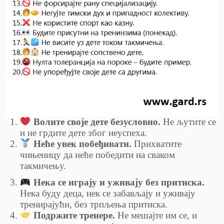
Волите своје дете безусловно.
Не љутите се
и не грдите дете због неуспеха.
Неће увек побеђивати.
Прихватите
чињеницу да неће победити на сваком
такмичењу.
Нека се играју и уживају без притиска.
Нека буду деца, нек се забављају и уживају
тренирајући, без трпљења притиска.
Подржите тренере.
Не мешајте им се, и