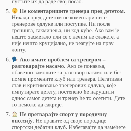
пустите их да раде свој посао.
Не коментаришите тренера пред дететом.
Никада пред дететом не коментаришите
тренерoве одлуке или поступке. Ни после
тренинга, такмичења, ни код куће. Ако вам је
нешто засметало или се с нечим не слажете, а
није нешто круцијално, не реагујте на прву
лопту.
Ако имате проблем са тренером –
разговарајте насамо.
Ако се понавља,
обавезно замолите за разговор насамо или без
помпе промените клуб или тренера. Негативан
став и критиковање тренерових одлука, које
импутирате детету, постепено ће нарушити
однос самог детета и тренер ће то осетити. Дете
то неможе да сакрије.
Не претварајте спорт у породичну
опсесију
. Не правите од своје породице
спортски дебатни клуб. Избегавајте да намећете