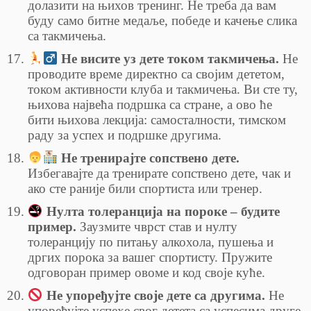
долазити на њихов тренинг. Не треба да вам
буду само битне медаље, победе и качење слика
са такмичења.
Не висите уз дете током такмичења.
Не
проводите време директно са својим дететом,
током активности клуба и такмичења. Ви сте ту,
њихова највећа подршка са стране, а ово ће
бити њихова лекција: самосталности, тимском
раду за успех и подршке другима.
Не тренирајте сопствено дете.
Избегавајте да тренирате сопствено дете, чак и
ако сте раније били спортиста или тренер.
Нулта толеранција на пороке – будите
пример.
Заузмите чврст став и нулту
толеранцију по питању алкохола, пушења и
дргих порока за вашег спортисту. Пружите
одговоран пример овоме и код своје куће.
Не упоређујте своје дете са другима.
Не
упоређујте успехе свог детета са успесима друге