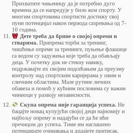
Прихватите чињеницу да је потребно дуго
времена да се напредује у било ком спорту. У
многим спортовима спортисти достижу свој
пуни потенцијал након периода сазревања од 7-
10 година.
Дете треба да брине о својој опреми и
стварима.
Припрема торби за тренинг,
чишћење опреме за тренинге, пуњење флашице
са водом су задужења које треба да обављају
деца. У почетку док не стекну навику,
подржавајте их својим подсећањем да преузму
контролу над спортским каријерама у овим и
сличним областима. Мале рутине личних
обавеза и помоћ у кућним пословима су важни
чиниоци у развоју независности.
Скупа опрема није гаранција успеха.
Не
бацајте новац купујући својој деци најновију и
најбољу опрему и надајући се да ће ићи
пречицом до успеха. Тиме им наглашено
потенцирате очекивања и додајете притисак.