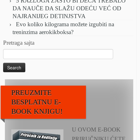
5 RAZLOGA ZAŠTO BI DECA TREBALO
DA NAUČE DA SLAŽU ODEĆU VEĆ OD
NAJRANIJEG DETINJSTVA
Evo koliko kilograma možete izgubiti na
treninzima aerokikboksa?
Pretraga sajta
Search
for:
PREUZMITE
BESPLATNU E-
BOOK KNJIGU!
U OVOM E-BOOK
PRIRUČNIKU ĆETE