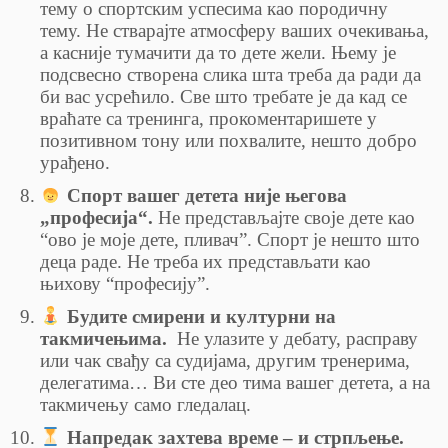
тему о спортским успесима као породичну
тему. Не стварајте атмосферу ваших очекивања,
а касније тумачити да то дете жели. Њему је
подсвесно створена слика шта треба да ради да
би вас усрећило. Све што требате је да кад се
враћате са тренинга, прокоментаришете у
позитивном тону или похвалите, нешто добро
урађено.
Спорт вашег детета није његова
„професија“.
Не представљајте своје дете као
“ово је моје дете, пливач”. Спорт је нешто што
деца раде. Не треба их представљати као
њихову “професију”.
Будите смирени и културни на
такмичењима.
Не улазите у дебату, расправу
или чак свађу са судијама, другим тренерима,
делегатима… Ви сте део тима вашег детета, а на
такмичењу само гледалац.
Напредак захтева време – и стрпљење.