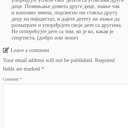
деце. Помињање домета друге деце, знање чак
и њихових имена, подсвесно им ставља другу
децу на пиједестал, и дајете детету на знање да
разматрате и упоређујете своје дете са другима.
Не оптерећујте дете са тим, ко је ко, какав је
спортиста. (добро или лоше)
Leave a comment
Your email address will not be published.
Required
fields are marked
*
Comment
*