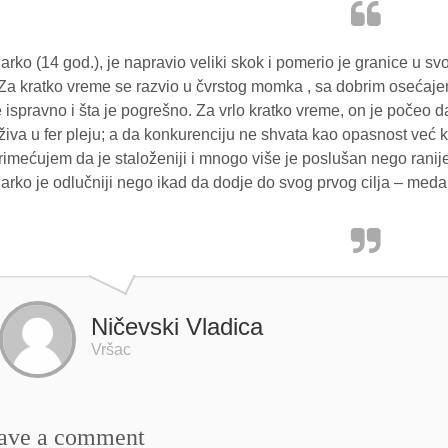
arko (14 god.), je napravio veliki skok i pomerio je granice u s
 Za kratko vreme se razvio u čvrstog momka , sa dobrim osećaje
e ispravno i šta je pogrešno. Za vrlo kratko vreme, on je počeo d
živa u fer pleju; a da konkurenciju ne shvata kao opasnost već 
rimećujem da je staloženiji i mnogo više je poslušan nego ranije
arko je odlučniji nego ikad da dodje do svog prvog cilja – meda
Ničevski Vladica
Vršac
ave a comment