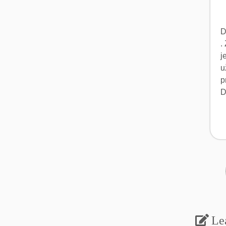
D
.
j
u
p
D
Le