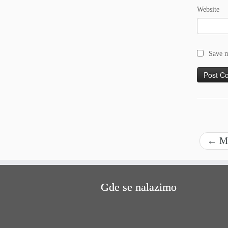
Website
Save m
←
M
Gde se nalazimo