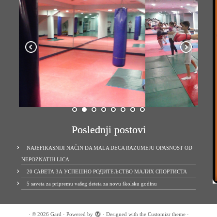
Poslednji postovi
NAJEFIKASNIJI NAČIN DA MALA DECA RAZUMEJU OPASNOST OD
NEPOZNATIH LICA
20 САВЕТА ЗА УСПЕШНО РОДИТЕЉСТВО МАЛИХ СПОРТИСТА
5 saveta za pripremu vašeg deteta za novu školsku godinu
·
© 2026
Gard
·
Powered by
·
Designed with the
Customizr theme
·