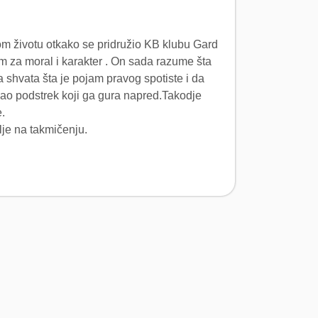
vom životu otkako se pridružio KB klubu Gard
m za moral i karakter . On sada razume šta
a shvata šta je pojam pravog spotiste i da
kao podstrek koji ga gura napred.Takodje
.
lje na takmičenju.