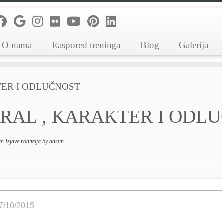
O nama
Raspored treninga
Blog
Galerija
ER I ODLUČNOST
RAL , KARAKTER I ODL
in
Izjave roditelja
by
admin
7/10/2015