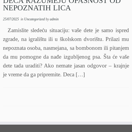
DECA RAZUMEJU OPASNOST OD
NEPOZNATIH LICA
25/07/2025
in
Uncategorized
by
admin
Zamislite sledeću situaciju: vaše dete je samo ispred
zgrade, na igralištu ili u školskom dvorištu. Prilazi mu
nepoznata osoba, nasmejana, sa bombonom ili pitanjem
da mu pomogne da nađe izgubljenog psa. Šta će vaše
dete tada uraditi? Ako nemate jasan odgovor – krajnje
je vreme da ga pripremite. Deca […]