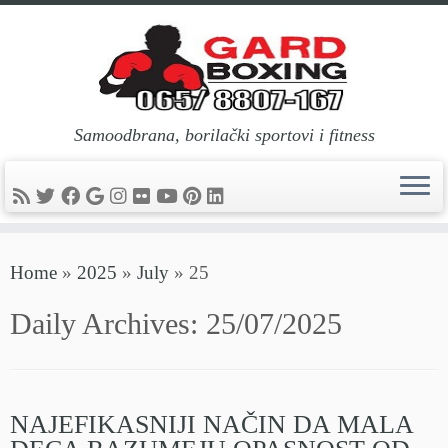
Samoodbrana, borilački sportovi i fitness
Skip
Home
»
2025
»
July
»
25
to
content
Daily Archives:
25/07/2025
NAJEFIKASNIJI NAČIN DA MALA