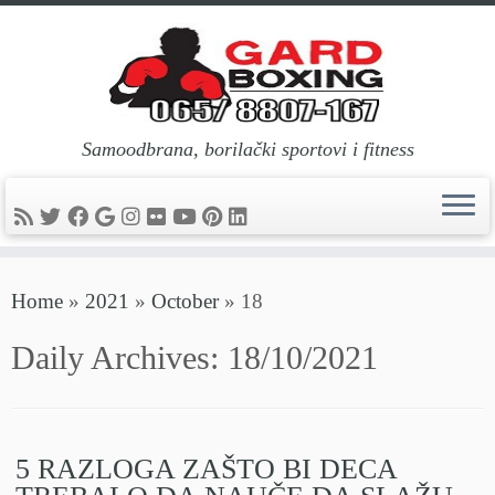
Samoodbrana, borilački sportovi i fitness
Skip
Home
»
2021
»
October
»
18
to
content
Daily Archives:
18/10/2021
5 RAZLOGA ZAŠTO BI DECA