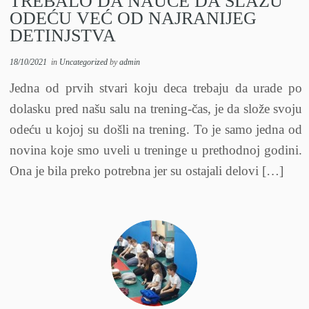
TREBALO DA NAUČE DA SLAŽU
ODEĆU VEĆ OD NAJRANIJEG
DETINJSTVA
18/10/2021
in
Uncategorized
by
admin
Jedna od prvih stvari koju deca trebaju da urade po
dolasku pred našu salu na trening-čas, je da slože svoju
odeću u kojoj su došli na trening. To je samo jedna od
novina koje smo uveli u treninge u prethodnoj godini.
Ona je bila preko potrebna jer su ostajali delovi […]