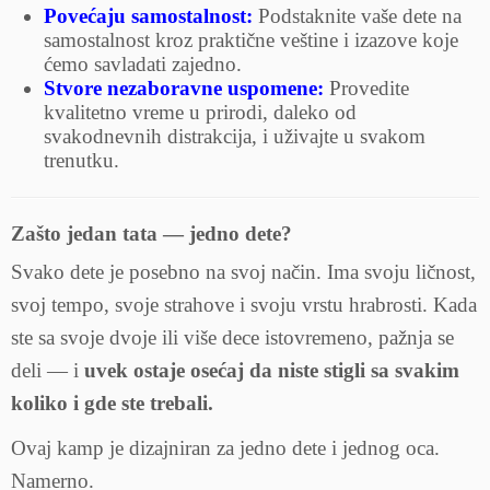
Povećaju samostalnost:
Podstaknite vaše dete na
samostalnost kroz praktične veštine i izazove koje
ćemo savladati zajedno.
Stvore nezaboravne uspomene:
Provedite
kvalitetno vreme u prirodi, daleko od
svakodnevnih distrakcija, i uživajte u svakom
trenutku.
Zašto jedan tata — jedno dete?
Svako dete je posebno na svoj način. Ima svoju ličnost,
svoj tempo, svoje strahove i svoju vrstu hrabrosti. Kada
ste sa svoje dvoje ili više dece istovremeno, pažnja se
deli — i
uvek ostaje osećaj da niste stigli sa svakim
koliko i gde ste trebali.
Ovaj kamp je dizajniran za jedno dete i jednog oca.
Namerno.