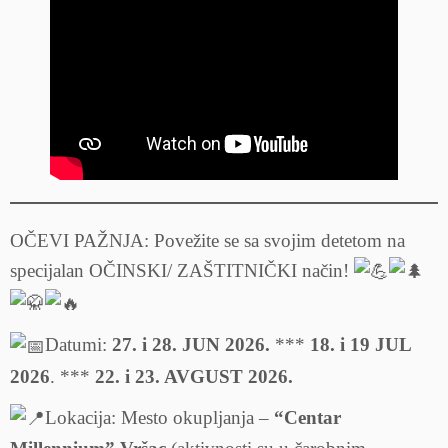
OČEVI PAŽNJA: Povežite se sa svojim detetom na
specijalan OČINSKI/ ZAŠTITNIČKI način!
Datumi:
27. i 28. JUN 2026.
***
18. i 19 JUL
2026
. ***
22. i 23. AVGUST 2026.
Lokacija: Mesto okupljanja –
“Centar