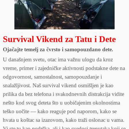
Survival Vikend za Tatu i Dete
Ojačajte temelj za čvrsto i samopouzdano dete.
U današnjem svetu, otac ima važnu ulogu da kroz
vreme, primer i zajedničke aktivnosti podstakne dete na
odgovornost, samostalnost, samopouzdanje i
snalažljivost. Naš survival vikend osmišljen je kao
prilika da bez telefona i svakodnevnih distrakcija vidite
nešto kod svog deteta što u uobičajenim okolnostima
teško uočite — kako reaguje pod naporom, kako se
hvata u koštac sa izazovom, kako traži oslonac u vama.
Vi ste tu kao podrška, ali i kao svedoci trenutaka koji se