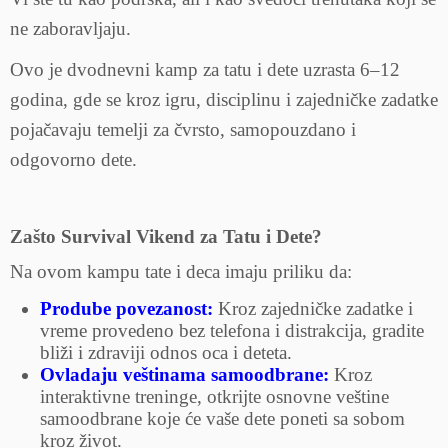
ne zaboravljaju.
Ovo je dvodnevni kamp za tatu i dete uzrasta 6–12
godina, gde se kroz igru, disciplinu i zajedničke zadatke
pojačavaju temelji za čvrsto, samopouzdano i
odgovorno dete.
Zašto Survival Vikend za Tatu i Dete?
Na ovom kampu tate i deca imaju priliku da:
Prodube povezanost:
Kroz zajedničke zadatke i
vreme provedeno bez telefona i distrakcija, gradite
bliži i zdraviji odnos oca i deteta.
Ovladaju veštinama samoodbrane:
Kroz
interaktivne treninge, otkrijte osnovne veštine
samoodbrane koje će vaše dete poneti sa sobom
kroz život.