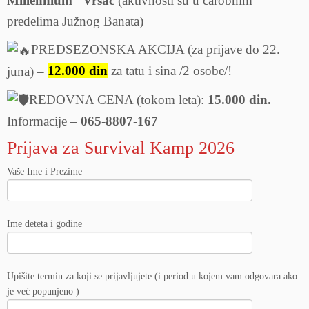
Millennium” Vršac
(aktivnosti su u čarobnim
predelima Južnog Banata)
PREDSEZONSKA AKCIJA (za prijave do 22.
juna) –
12.000 din
za tatu i sina /2 osobe/!
REDOVNA CENA (tokom leta):
15.000 din.
Informacije –
065-8807-167
Prijava za Survival Kamp 2026
Vaše Ime i Prezime
Ime deteta i godine
Upišite termin za koji se prijavljujete (i period u kojem vam odgovara ako
je već popunjeno )