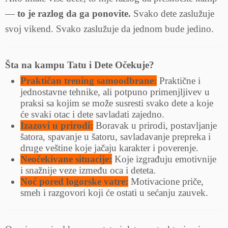
—
to je razlog da ga ponovite.
Svako dete zaslužuje
svoj vikend. Svako zaslužuje da jednom bude jedino.
Šta na kampu Tatu i Dete Očekuje?
Praktičan trening samoodbrane:
Praktične i
jednostavne tehnike, ali potpuno primenjljivev u
praksi sa kojim se može susresti svako dete a koje
će svaki otac i dete savladati zajedno.
Izazovi u prirodi:
Boravak u prirodi, postavljanje
šatora, spavanje u šatoru, savladavanje prepreka i
druge veštine koje jačaju karakter i poverenje.
Neočekivane situacije:
Koje izgrađuju emotivnije
i snažnije veze između oca i deteta.
Noć pored logorske vatre:
Motivacione priče,
smeh i razgovori koji će ostati u sećanju zauvek.