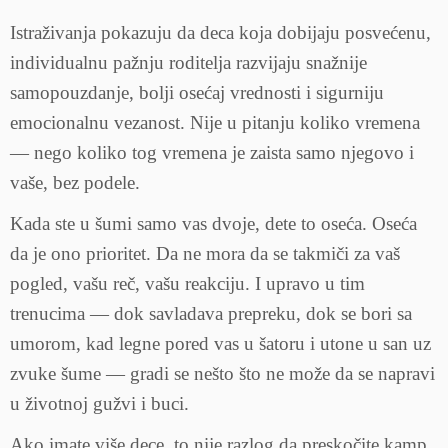
Istraživanja pokazuju da deca koja dobijaju posvećenu,
individualnu pažnju roditelja razvijaju snažnije
samopouzdanje, bolji osećaj vrednosti i sigurniju
emocionalnu vezanost. Nije u pitanju koliko vremena
— nego koliko tog vremena je zaista samo njegovo i
vaše, bez podele.
Kada ste u šumi samo vas dvoje, dete to oseća. Oseća
da je ono prioritet. Da ne mora da se takmiči za vaš
pogled, vašu reč, vašu reakciju. I upravo u tim
trenucima — dok savladava prepreku, dok se bori sa
umorom, kad legne pored vas u šatoru i utone u san uz
zvuke šume — gradi se nešto što ne može da se napravi
u životnoj gužvi i buci.
Ako imate više dece, to nije razlog da preskočite kamp