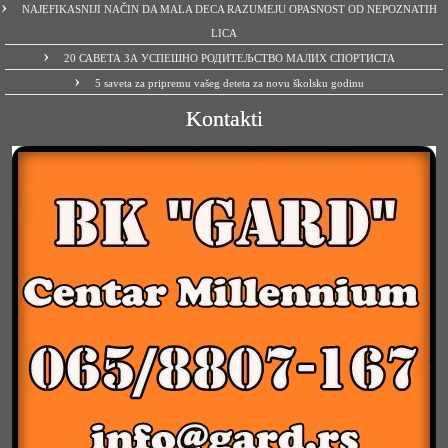
NAJEFIKASNIJI NAČIN DA MALA DECA RAZUMEJU OPASNOST OD NEPOZNATIH
LICA
20 САВЕТА ЗА УСПЕШНО РОДИТЕЉСТВО МАЛИХ СПОРТИСТА
5 saveta za pripremu vašeg deteta za novu školsku godinu
Kontakti