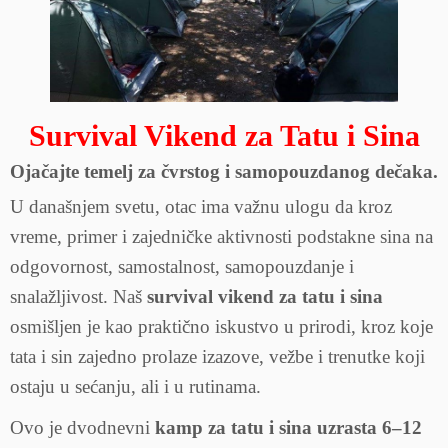
Survival Vikend za Tatu i Sina
Ojačajte temelj za čvrstog i samopouzdanog dečaka.
U današnjem svetu, otac ima važnu ulogu da kroz
vreme, primer i zajedničke aktivnosti podstakne sina na
odgovornost, samostalnost, samopouzdanje i
snalažljivost. Naš
survival vikend za tatu i sina
osmišljen je kao praktično iskustvo u prirodi, kroz koje
tata i sin zajedno prolaze izazove, vežbe i trenutke koji
ostaju u sećanju, ali i u rutinama.
Ovo je dvodnevni
kamp za tatu i sina uzrasta 6–12