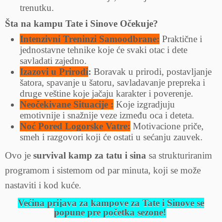
trenutku.
Šta na kampu Tate i Sinove Očekuje?
Intenzivni Treninzi Samoodbrane:
Praktične i
jednostavne tehnike koje će svaki otac i dete
savladati zajedno.
Izazovi u Prirodi
:
Boravak u prirodi, postavljanje
šatora, spavanje u šatoru, savladavanje prepreka i
druge veštine koje jačaju karakter i poverenje.
Neočekivane Situacije :
Koje izgradjuju
emotivnije i snažnije veze između oca i deteta.
Noć Pored Logorske Vatre:
Motivacione priče,
smeh i razgovori koji će ostati u sećanju zauvek.
Ovo je
survival kamp za tatu i sina
sa strukturiranim
programom i sistemom od par minuta, koji se može
nastaviti i kod kuće.
Većina prijava za kampove za Tate i Sinove se
popune pre početka sezone!