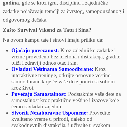
godina
, gde se kroz igru, disciplinu i zajedničke
zadatke pojačavaju temelji za čvrstog, samopouzdanog i
odgovornog dečaka.
Zašto Survival Vikend za Tatu i Sina?
Na ovom kampu tate i sinovi imaju priliku da:
Ojačaju povezanost:
Kroz zajedničke zadatke i
vreme provedeno bez telefona i distrakcija, gradite
bliži i zdraviji odnos otac i sin.
Ovladati Veštinama Samoodbrane:
Kroz
interaktivne treninge, otkrijte osnovne veštine
samoodbrane koje će vaše dete poneti sa sobom
kroz život.
Povećaju Samostalnost:
Podstaknite vaše dete na
samostalnost kroz praktične veštine i izazove koje
ćemo savladati zajedno.
Stvoriti Nezaboravne Uspomene:
Provedite
kvalitetno vreme u prirodi, daleko od
svakodnevnih distrakcija, i uživajte u svakom