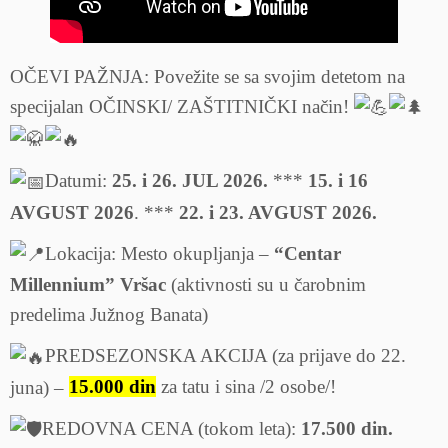
OČEVI PAŽNJA: Povežite se sa svojim detetom na
specijalan OČINSKI/ ZAŠTITNIČKI način!
Datumi:
25. i 26. JUL 2026.
***
15. i 16
AVGUST 2026
. ***
22. i 23. AVGUST 2026.
Lokacija: Mesto okupljanja –
“Centar
Millennium” Vršac
(aktivnosti su u čarobnim
predelima Južnog Banata)
PREDSEZONSKA AKCIJA (za prijave do 22.
juna) –
15.000 din
za tatu i sina /2 osobe/!
REDOVNA CENA (tokom leta):
17.500 din.